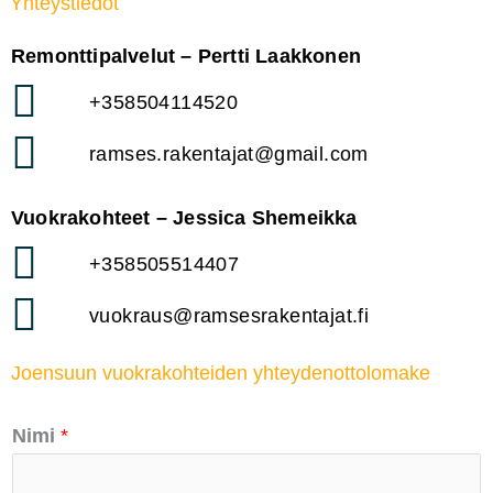
Yhteystiedot
Remonttipalvelut – Pertti Laakkonen
+358504114520
ramses.rakentajat@gmail.com
Vuokrakohteet – Jessica Shemeikka
+358505514407
vuokraus@ramsesrakentajat.fi
Joensuun vuokrakohteiden yhteydenottolomake
Nimi
*