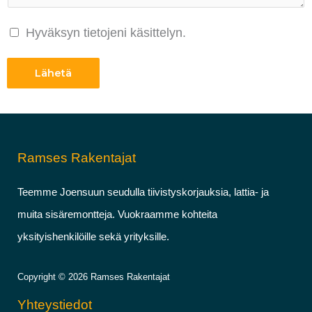
C
Hyväksyn tietojeni käsittelyn.
h
Lähetä
e
c
k
b
Ramses Rakentajat
o
x
Teemme Joensuun seudulla tiivistyskorjauksia, lattia- ja
e
muita sisäremontteja. Vuokraamme kohteita
s
yksityishenkilöille sekä yrityksille.
*
Copyright © 2026 Ramses Rakentajat
Yhteystiedot